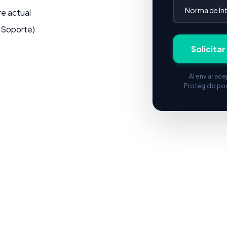
re actual
y Soporte)
Solicita
Al enviar ac
Protegido po