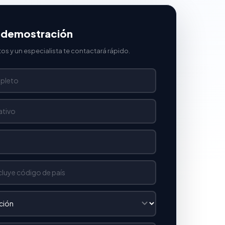
 demostración
os y un especialista te contactará rápido.