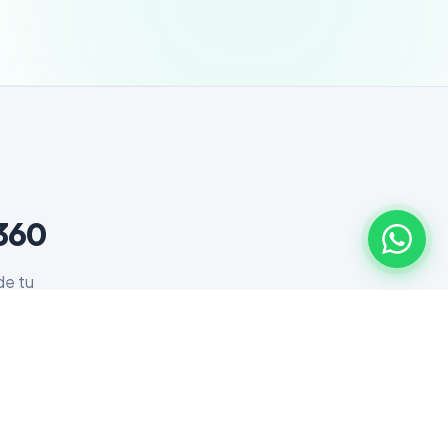
r360
de tu