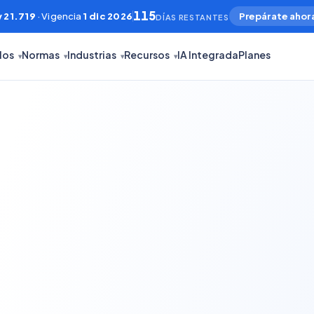
115
 21.719
· Vigencia
1 dic 2026
Prepárate ahor
DÍAS RESTANTES
los
Normas
Industrias
Recursos
IA Integrada
Planes
▾
▾
▾
▾