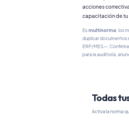
acciones correctiva
capacitación de tu
Es
multinorma
: los
duplicar documentos ni
ERP/MES—: Confirmer
para la auditoría, anun
Todas tu
Activa la norma q