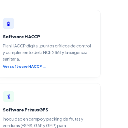
🧪
Software HACCP
Plan HACCP digital, puntos críticos de control
y cumplimiento de la NCh 2861 y la exigencia
sanitaria.
Ver software HACCP →
🥬
Software PrimusGFS
Inocuidad en campo y packing de frutas y
verduras (FSMS, GAP y GMP) para