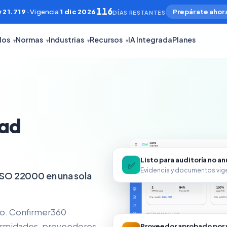
116
 21.719
· Vigencia
1 dic 2026
Prepárate ahor
DÍAS RESTANTES
los
Normas
Industrias
Recursos
IA Integrada
Planes
▾
▾
▾
▾
dad
Listo para auditoría no a
✅
Evidencia y documentos vig
SO 22000 en una sola
 no. Confirmer360
Proveedor aprobado por 
formidades, proveedores