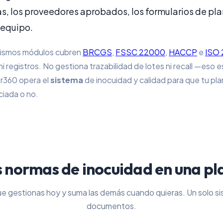
s, los proveedores aprobados, los formularios de plan
 equipo.
 mismos módulos cubren
BRCGS
,
FSSC 22000
,
HACCP
e
ISO
 registros. No gestiona trazabilidad de lotes ni recall —eso e
360 opera el
sistema
de inocuidad y calidad para que tu pla
ciada o no.
s normas de inocuidad en una p
ue gestionas hoy y suma las demás cuando quieras. Un solo sis
documentos.