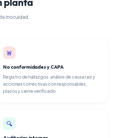
n planta
de inocuidad.
🚨
No conformidades y CAPA
Registro de hallazgos, análisis de causa raíz y
acciones correctivas con responsables,
plazos y cierre verificado.
🔍
Auditorías internas