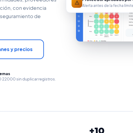
⚠️
Alerta antes de la fecha límit
ación, con evidencia
 aseguramiento de
anes y precios
uemas
22000 sin duplicar registros.
+10