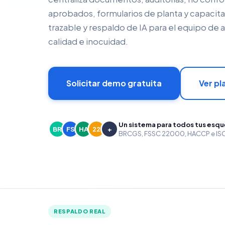
aprobados, formularios de planta y capacit
trazable y respaldo de IA para el equipo de
calidad e inocuidad.
Solicitar demo gratuita
Ver pl
Un sistema para todos tus esq
BR
FS
HA
22
+
BRCGS, FSSC 22000, HACCP e ISO 
RESPALDO REAL