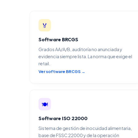
🏅
Software BRCGS
Grados AA/A/B, auditoría no anunciada y
evidencia siempre lista. La norma que exige el
retail.
Ver software BRCGS →
🍽️
Software ISO 22000
Sistema de gestión de inocuidad alimentaria,
base de FSSC 22000 y de la operación