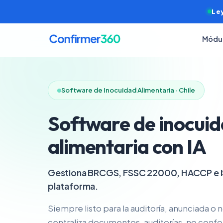
Ley
Módu
Software de Inocuidad Alimentaria · Chile
Software de inocui
alimentaria con IA
Gestiona BRCGS, FSSC 22000, HACCP e I
plataforma.
Siempre listo para la auditoría, anunciada o
centraliza documentos, auditorías, no con