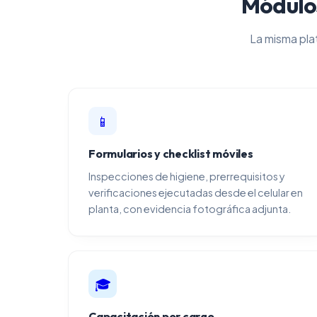
Módulos
La misma pla
📱
Formularios y checklist móviles
Inspecciones de higiene, prerrequisitos y
verificaciones ejecutadas desde el celular en
planta, con evidencia fotográfica adjunta.
🎓
Capacitación por cargo