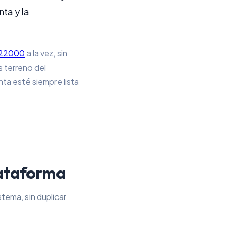
ta y la
 22000
a la vez, sin
s terreno del
nta esté siempre lista
lataforma
tema, sin duplicar