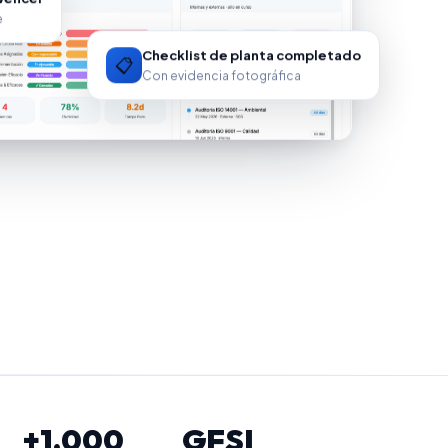
e
Checklist de planta completado
📋
Con evidencia fotográfica
+1.000
GFSI