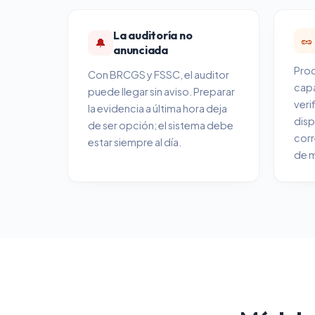
La auditoría no
🥜
🔔
anunciada
Pro
Con BRCGS y FSSC, el auditor
capa
puede llegar sin aviso. Preparar
veri
la evidencia a última hora deja
disp
de ser opción; el sistema debe
corr
estar siempre al día.
de m