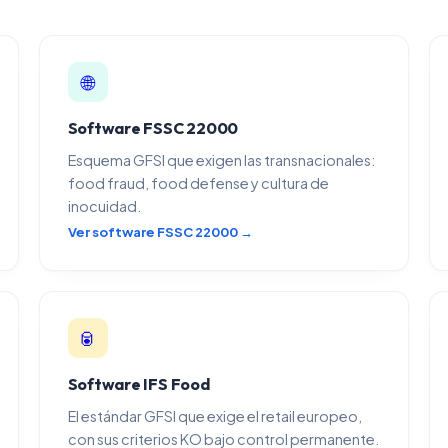
🌐
Software FSSC 22000
Esquema GFSI que exigen las transnacionales:
food fraud, food defense y cultura de
inocuidad.
Ver software FSSC 22000 →
🥫
Software IFS Food
El estándar GFSI que exige el retail europeo,
con sus criterios KO bajo control permanente.