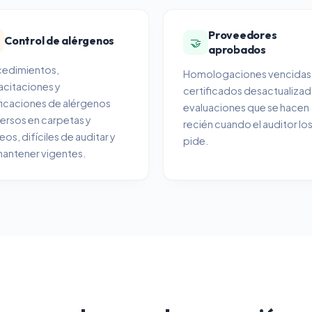
Proveedores
Control de alérgenos
🤝
aprobados
cedimientos,
Homologaciones vencidas
citaciones y
certificados desactualizad
ficaciones de alérgenos
evaluaciones que se hacen
ersos en carpetas y
recién cuando el auditor lo
eos, difíciles de auditar y
pide.
antener vigentes.