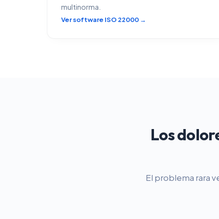
multinorma.
Ver software ISO 22000 →
Los dolor
El problema rara v