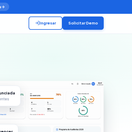
a
Ingresar
Solicitar Demo
nunciada
entes
vencer