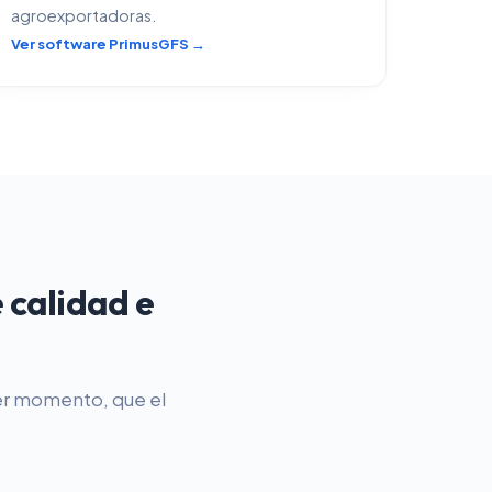
agroexportadoras.
Ver software PrimusGFS →
 calidad e
ier momento, que el