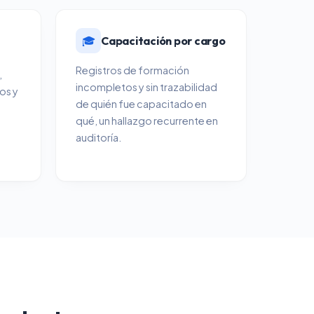
🎓
Capacitación por cargo
Registros de formación
,
incompletos y sin trazabilidad
os y
de quién fue capacitado en
qué, un hallazgo recurrente en
s
auditoría.