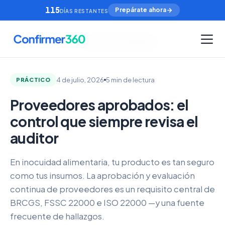
115
Prepárate ahora
DÍAS RESTANTES
/
/
Inicio
Guías Ley 21.719
Proveedores aprobados
4 de julio, 2026
5 min de lectura
PRÁCTICO
Proveedores aprobados: el
control que siempre revisa el
auditor
En inocuidad alimentaria, tu producto es tan seguro
como tus insumos. La aprobación y evaluación
continua de proveedores es un requisito central de
BRCGS, FSSC 22000 e ISO 22000 —y una fuente
frecuente de hallazgos.