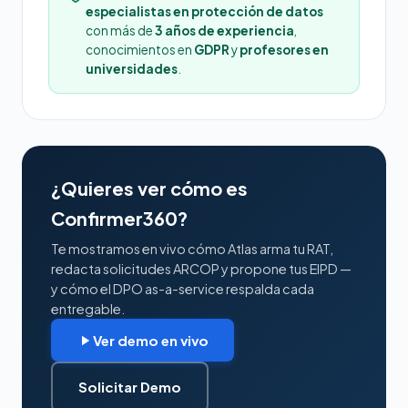
especialistas en protección de datos
con más de
3 años de experiencia
,
conocimientos en
GDPR
y
profesores en
universidades
.
¿Quieres ver cómo es
Confirmer360?
Te mostramos en vivo cómo Atlas arma tu RAT,
redacta solicitudes ARCOP y propone tus EIPD —
y cómo el DPO as-a-service respalda cada
entregable.
Ver demo en vivo
Solicitar Demo