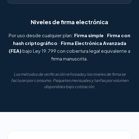
Niveles de firma electrónica
Por uso desde cualquier plan:
Firma simple
·
Firma con
hash criptográfico
·
Firma Electrónica Avanzada
(FEA)
bajo Ley 19.799 con cobertura legal equivalente a
firma manuscrita.
Los métodos de verificación reforzada y los niveles de firma se
facturan por consumo. Paquetes mensuales y tarifas por volumen
disponibles bajo cotización.