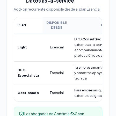
Datos as-a-service
Add-on recurrente disponible desde el plan Esencial.
DISPONIBLE
PLAN
ROL
DESDE
DPO
Consultivo
— no es 
externo as-a-service, sin
Light
Esencial
acompañamiento consult
protección de datos
Tu empresa mantiene su 
DPO
Esencial
y nosotros apoyamos en 
Especialista
técnica
Para empresas que requi
Gestionado
Esencial
externo designado
Los abogados de Confirmer360 son