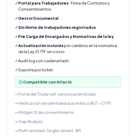
✓
Portal para Trabajadores
· Firma de Contratos y
Consentimientos
✓
Gestor Documental
✓
Sin límite de trabajadores registrados
✓
Pre Carga de Encargados y Normativas de la ley
✓
Actualización incluida
por cambios en la normativa
de la Ley 21.719, sin costo
✓
Audit log con cadena hash
✓
Soporte por ticket
Compatible con Atlas IA
—
Portal del Titular self-service autenticado
—
Verificación de identidad automática (RUT + OTP)
—
Widget JS de consentimiento
—
Gap Analysis
—
Multi-entidad · Single-tenant · API