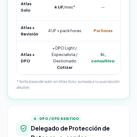
Self-se
Atlas
4 UF
/mes*
—
borrad
Solo
refresc
Atlas +
Atlas 
4 UF + pack horas
Por horas
Revisión
evento,
+ DPO Light /
Atlas +
Especialista /
Sí,
Paquet
DPO
Gestionado
consultivo
borrad
Cotizar
* Tarifa base del add-on Atlas Solo, sumada a tu suscripción
de plan.
4 · DPO / DPD ASISTIDO
Delegado de Protección de