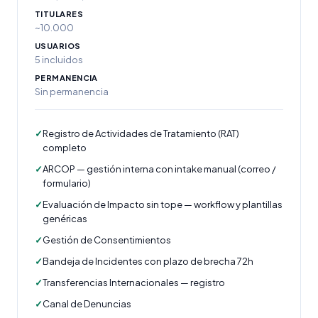
TITULARES
~10.000
USUARIOS
5 incluidos
PERMANENCIA
Sin permanencia
✓
Registro de Actividades de Tratamiento (RAT)
completo
✓
ARCOP — gestión interna con intake manual (correo /
formulario)
✓
Evaluación de Impacto sin tope — workflow y plantillas
genéricas
✓
Gestión de Consentimientos
✓
Bandeja de Incidentes con plazo de brecha 72h
✓
Transferencias Internacionales — registro
✓
Canal de Denuncias