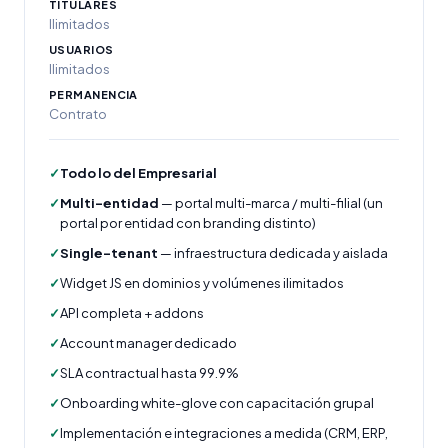
TITULARES
Ilimitados
USUARIOS
Ilimitados
PERMANENCIA
Contrato
✓
Todo lo del Empresarial
✓
Multi-entidad
— portal multi-marca / multi-filial (un
portal por entidad con branding distinto)
✓
Single-tenant
— infraestructura dedicada y aislada
✓
Widget JS en dominios y volúmenes ilimitados
✓
API completa + addons
✓
Account manager dedicado
✓
SLA contractual hasta 99.9%
✓
Onboarding white-glove con capacitación grupal
✓
Implementación e integraciones a medida (CRM, ERP,