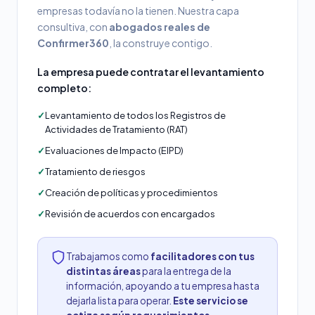
empresas todavía no la tienen. Nuestra capa
consultiva, con
abogados reales de
Confirmer360
, la construye contigo.
La empresa puede contratar el levantamiento
completo:
✓
Levantamiento de todos los Registros de
Actividades de Tratamiento (RAT)
✓
Evaluaciones de Impacto (EIPD)
✓
Tratamiento de riesgos
✓
Creación de políticas y procedimientos
✓
Revisión de acuerdos con encargados
Trabajamos como
facilitadores con tus
distintas áreas
para la entrega de la
información, apoyando a tu empresa hasta
dejarla lista para operar.
Este servicio se