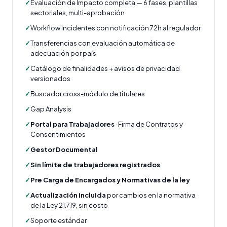
✓
Evaluación de Impacto completa — 6 fases, plantillas
sectoriales, multi-aprobación
✓
Workflow Incidentes con notificación 72h al regulador
✓
Transferencias con evaluación automática de
adecuación por país
✓
Catálogo de finalidades + avisos de privacidad
versionados
✓
Buscador cross-módulo de titulares
✓
Gap Analysis
✓
Portal para Trabajadores
· Firma de Contratos y
Consentimientos
✓
Gestor Documental
✓
Sin límite de trabajadores registrados
✓
Pre Carga de Encargados y Normativas de la ley
✓
Actualización incluida
por cambios en la normativa
de la Ley 21.719, sin costo
✓
Soporte estándar