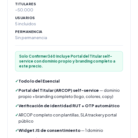
TITULARES
~50.000
USUARIOS
5 incluidos
PERMANENCIA
Sin permanencia
Solo Confirmer360 incluye Portal del Titular self-
service con dominio propio y branding completo a
este precio.
✓
Todo lo del Esencial
✓
Portal del Titular (ARCOP) self-service
— dominio
propio + branding completo (logo, colores, copy)
✓
Verificación de identidad RUT + OTP automático
✓
ARCOP completo con plantillas, SLA tracker y portal
público
✓
Widget JS de consentimiento
— 1 dominio