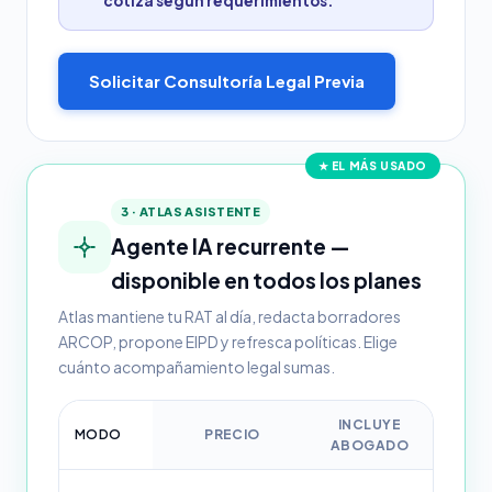
cotiza según requerimientos.
Solicitar Consultoría Legal Previa
★ EL MÁS USADO
3 · ATLAS ASISTENTE
Agente IA recurrente —
disponible en todos los planes
Atlas mantiene tu RAT al día, redacta borradores
ARCOP, propone EIPD y refresca políticas. Elige
cuánto acompañamiento legal sumas.
INCLUYE
MODO
PRECIO
ABOGADO