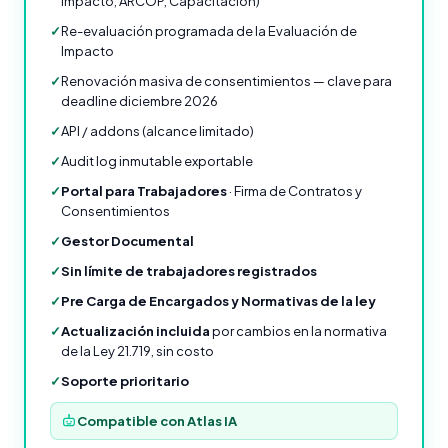
Impacto, ARCOP, Capacitación)
✓
Re-evaluación programada de la Evaluación de
Impacto
✓
Renovación masiva de consentimientos — clave para
deadline diciembre 2026
✓
API / addons (alcance limitado)
✓
Audit log inmutable exportable
✓
Portal para Trabajadores
· Firma de Contratos y
Consentimientos
✓
Gestor Documental
✓
Sin límite de trabajadores registrados
✓
Pre Carga de Encargados y Normativas de la ley
✓
Actualización incluida
por cambios en la normativa
de la Ley 21.719, sin costo
✓
Soporte prioritario
Compatible con Atlas IA