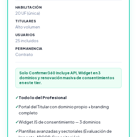
HABILITACIÓN
20 UF (única)
TITULARES
Alto volumen
USUARIOS
25 incluidos
PERMANENCIA
Contrato
Solo Confirmer360 incluye API, Widget en 3
dominios y renovación masiva de consentimientos
en este tier.
✓
Todo lo del Profesional
✓
Portal del Titular con dominio propio + branding
completo
✓
Widget JS de consentimiento — 3 dominios
✓
Plantillas avanzadas y sectoriales (Evaluación de