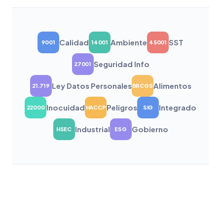
Calidad
Ambiente
SST
9001
14001
45001
Seguridad Info
27001
Ley Datos Personales
Alimentos
21.719
BRCGS
Inocuidad
Peligros
Integrado
22000
HACCP
SIG
Industrial
Gobierno
HSEC
ESG