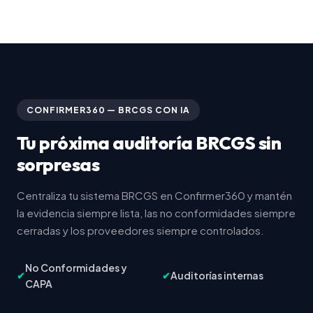
CONFIRMER360 — BRCGS CON IA
Tu próxima auditoría BRCGS sin
sorpresas
Centraliza tu sistema BRCGS en Confirmer360 y mantén
la evidencia siempre lista, las no conformidades siempre
cerradas y los proveedores siempre controlados.
No Conformidades y
✔
✔
Auditorías internas
CAPA