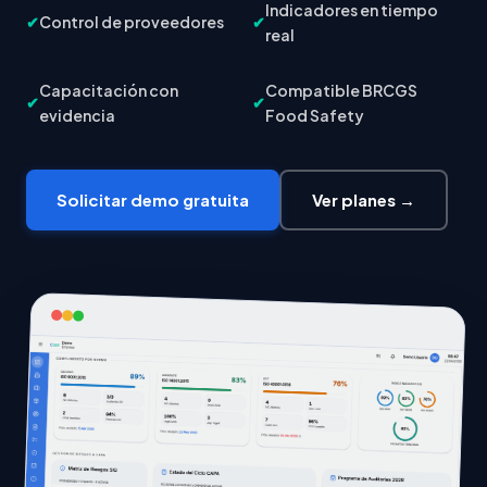
Indicadores en tiempo
✔
Control de proveedores
✔
real
Capacitación con
Compatible BRCGS
✔
✔
evidencia
Food Safety
Solicitar demo gratuita
Ver planes →