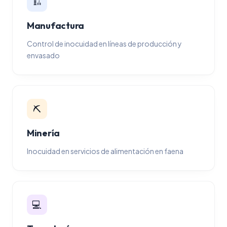
🏗️
Manufactura
Control de inocuidad en líneas de producción y
envasado
⛏️
Minería
Inocuidad en servicios de alimentación en faena
💻