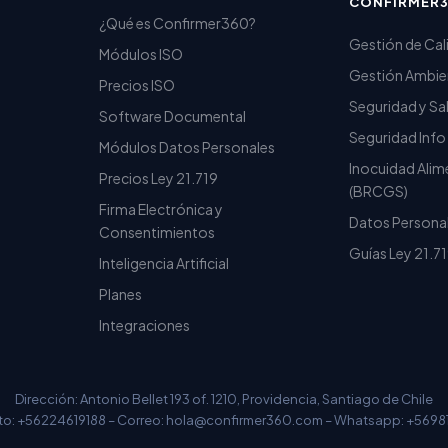
CONFIRMER
¿Qué es Confirmer360?
Gestión de Cal
Módulos ISO
Gestión Ambien
Precios ISO
Seguridad y Sa
Software Documental
Seguridad Info
Módulos Datos Personales
Inocuidad Alim
Precios Ley 21.719
(BRCGS)
Firma Electrónica y
Datos Personal
Consentimientos
Guías Ley 21.71
Inteligencia Artificial
Planes
Integraciones
Dirección: Antonio Bellet 193 of. 1210, Providencia, Santiago de Chile
o: +56224619188 – Correo:
hola@confirmer360.com
– Whatsapp: +5698