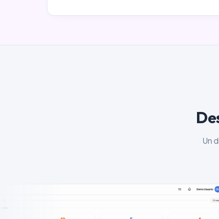
Des
Un d