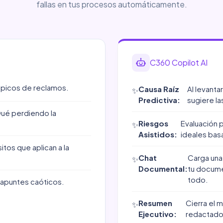
fallas en tus procesos automáticamente.
C360 Copilot AI
 picos de reclamos.
Causa Raíz
Al levantar
✨
Predictiva:
sugiere l
Qué perdiendo la
Riesgos
Evaluación 
✨
Asistidos:
ideales bas
tos que aplican a la
Chat
Carga una
✨
Documental:
tu docume
todo.
 apuntes caóticos.
Resumen
Cierra el 
✨
Ejecutivo:
redactado