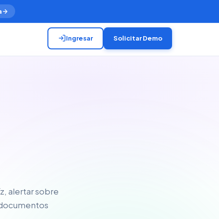
a
Ingresar
Solicitar Demo
, alertar sobre
e documentos