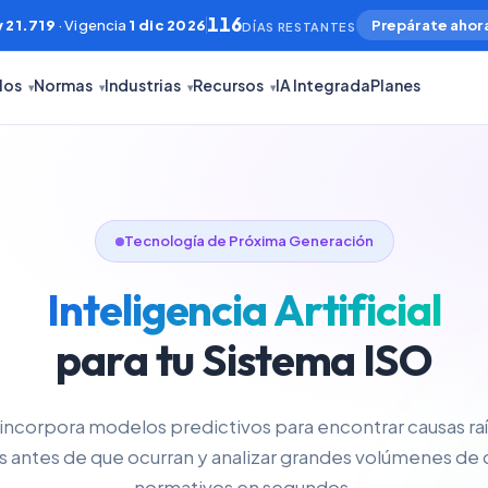
116
 21.719
· Vigencia
1 dic 2026
Prepárate ahor
DÍAS RESTANTES
los
Normas
Industrias
Recursos
IA Integrada
Planes
▾
▾
▾
▾
Tecnología de Próxima Generación
Inteligencia Artificial
para tu Sistema ISO
ncorpora modelos predictivos para encontrar causas raíz
s antes de que ocurran y analizar grandes volúmenes d
normativos en segundos.