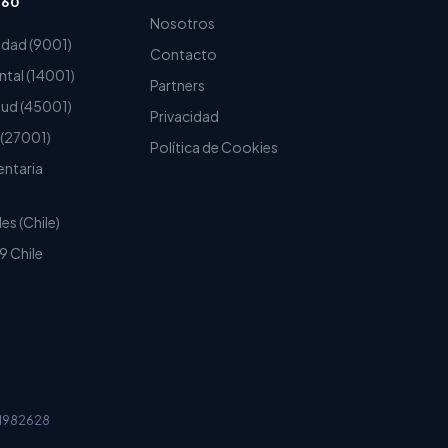
360
Nosotros
idad (9001)
Contacto
tal (14001)
Partners
lud (45001)
Privacidad
 (27001)
Política de Cookies
entaria
es (Chile)
9 Chile
1982628