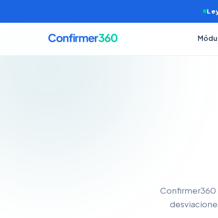
Ley
Módu
Confirmer360 i
desviacione