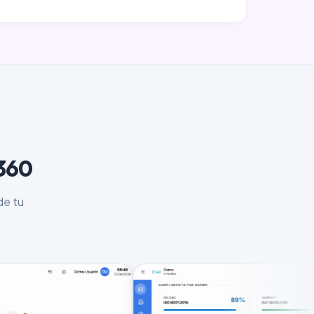
r360
de tu