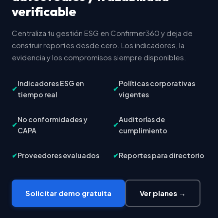
verificable
Centraliza tu gestión ESG en Confirmer360 y deja de
construir reportes desde cero. Los indicadores, la
evidencia y los compromisos siempre disponibles.
Indicadores ESG en
Políticas corporativas
✔
✔
tiempo real
vigentes
No conformidades y
Auditorías de
✔
✔
CAPA
cumplimiento
✔
Proveedores evaluados
✔
Reportes para directorio
Solicitar demo gratuita
Ver planes →