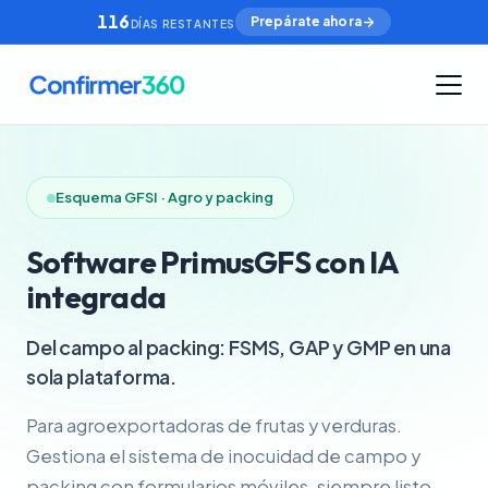
116
Prepárate ahora
DÍAS RESTANTES
Esquema GFSI · Agro y packing
Software PrimusGFS con IA
integrada
Del campo al packing: FSMS, GAP y GMP en una
sola plataforma.
Para agroexportadoras de frutas y verduras.
Gestiona el sistema de inocuidad de campo y
packing con formularios móviles, siempre listo