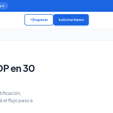
a
Ingresar
Solicitar Demo
OP en 30
tificación,
tá el flujo paso a