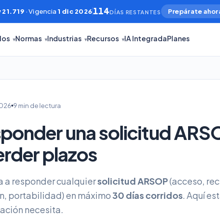
114
 21.719
· Vigencia
1 dic 2026
Prepárate ahor
DÍAS RESTANTES
los
Normas
Industrias
Recursos
IA Integrada
Planes
▾
▾
▾
▾
2026
9 min de lectura
ponder una solicitud ARS
erder plazos
a a responder cualquier
solicitud ARSOP
(acceso, rec
ón, portabilidad) en máximo
30 días corridos
. Aquí es
ación necesita.