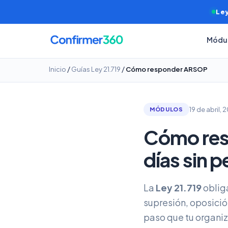
Ley
Módu
/
/
Inicio
Guías Ley 21.719
Cómo responder ARSOP
19 de abril, 
MÓDULOS
Cómo res
días sin p
La
Ley 21.719
oblig
supresión, oposici
paso que tu organiz