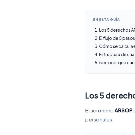
EN ESTA GUÍA
Los 5 derechos A
El flujo de 5 pas
Cómo se calcula e
Estructura de una
5 errores que cue
Los 5 derech
El acrónimo
ARSOP
a
personales: