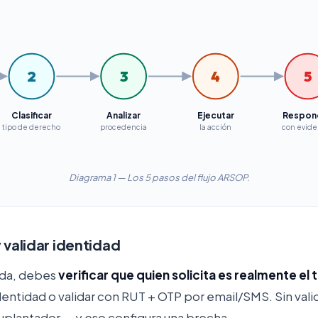
2
3
4
5
Clasificar
Analizar
Ejecutar
Respon
tipo de derecho
procedencia
la acción
con evide
Diagrama 1 — Los 5 pasos del flujo ARSOP.
y validar identidad
ada, debes
verificar que quien solicita es realmente el t
ntidad o validar con RUT + OTP por email/SMS. Sin vali
uplantador — y eso configura una brecha.