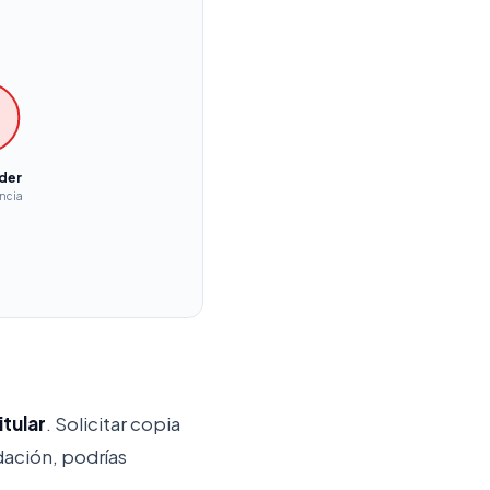
der
ncia
itular
. Solicitar copia
dación, podrías