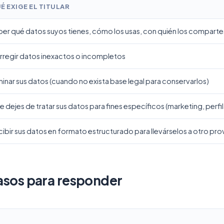
É EXIGE EL TITULAR
er qué datos suyos tienes, cómo los usas, con quién los comparte
rregir datos inexactos o incompletos
minar sus datos (cuando no exista base legal para conservarlos)
 dejes de tratar sus datos para fines específicos (marketing, perf
ibir sus datos en formato estructurado para llevárselos a otro pr
 pasos para responder