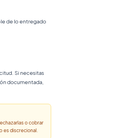
able de lo entregado
citud. Si necesitas
ción documentada,
rechazarlas o cobrar
 es discrecional.