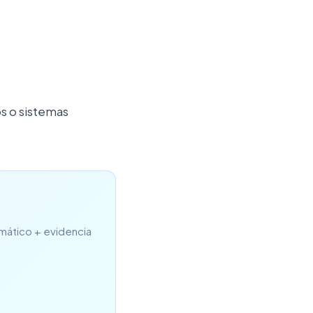
s o sistemas
omático + evidencia