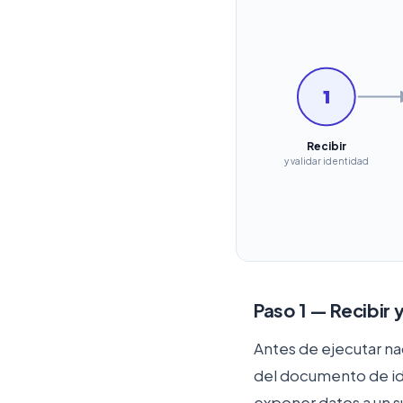
1
Recibir
y validar identidad
Paso 1 — Recibir 
Antes de ejecutar n
del documento de ide
exponer datos a un s