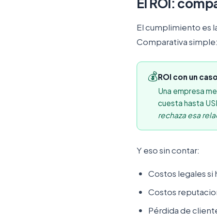
El ROI: compa
El cumplimiento es l
Comparativa simple
💰
ROI con un caso
Una empresa medi
cuesta hasta USD
rechaza esa rela
Y eso sin contar:
Costos legales si
Costos reputacio
Pérdida de client