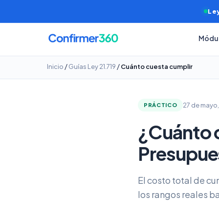
Ley
Módu
/
/
Inicio
Guías Ley 21.719
Cuánto cuesta cumplir
27 de mayo
PRÁCTICO
¿Cuánto c
Presupues
El costo total de cu
los rangos reales 