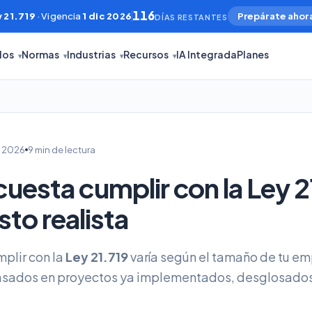
116
 21.719
· Vigencia
1 dic 2026
Prepárate ahor
DÍAS RESTANTES
los
Normas
Industrias
Recursos
IA Integrada
Planes
▾
▾
▾
▾
, 2026
9 min de lectura
uesta cumplir con la Ley 2
to realista
mplir con la
Ley 21.719
varía según el tamaño de tu em
basados en proyectos ya implementados, desglosados