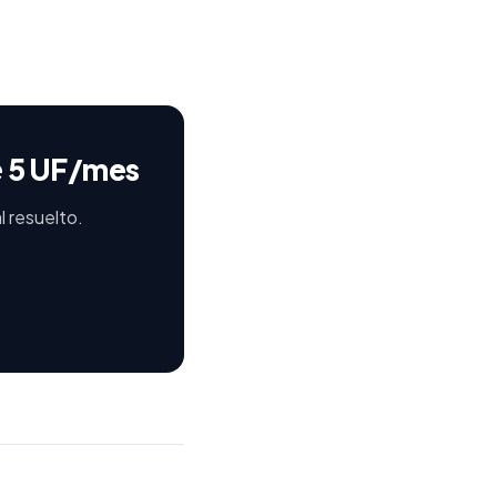
e 5 UF/mes
l resuelto.