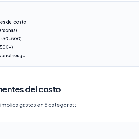
es del costo
ersonas)
 (50-500)
(500+)
con el riesgo
entes del costo
 implica gastos en 5 categorías: