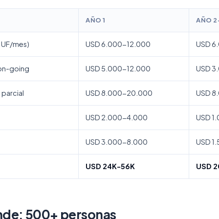
AÑO 1
AÑO 2
 UF/mes)
USD 6.000-12.000
USD 6
+ on-going
USD 5.000-12.000
USD 3
 parcial
USD 8.000-20.000
USD 8
USD 2.000-4.000
USD 1
USD 3.000-8.000
USD 1
USD 24K-56K
USD 2
nde: 500+ personas