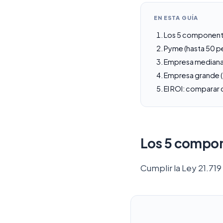
EN ESTA GUÍA
Los 5 component
Pyme (hasta 50 p
Empresa mediana
Empresa grande 
El ROI: comparar 
Los 5 compon
Cumplir la Ley 21.719