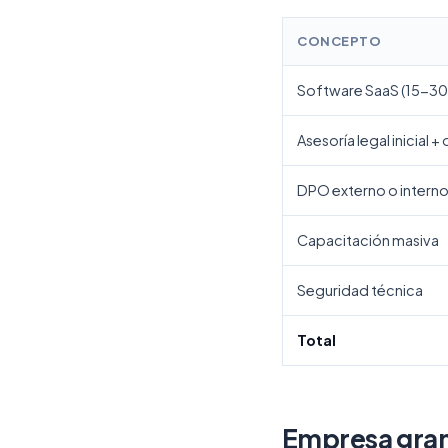
CONCEPTO
Software SaaS (15-30
Asesoría legal inicial 
DPO externo o interno
Capacitación masiva
Seguridad técnica
Total
Empresa gra