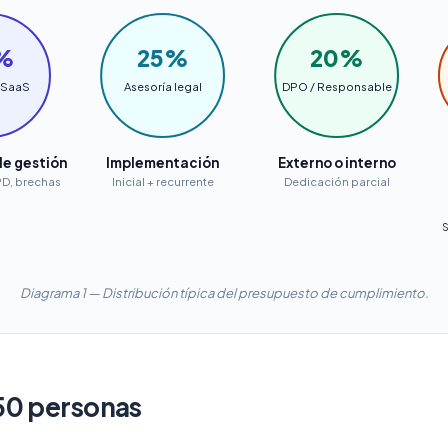
%
25%
20%
 SaaS
Asesoría legal
DPO / Responsable
e gestión
Implementación
Externo o interno
PD, brechas
Inicial + recurrente
Dedicación parcial
S
Diagrama 1 — Distribución típica del presupuesto de cumplimiento.
50 personas