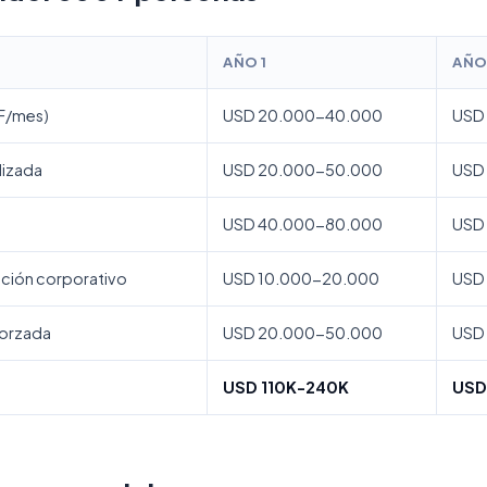
AÑO 1
AÑO
F/mes)
USD 20.000-40.000
USD
lizada
USD 20.000-50.000
USD
USD 40.000-80.000
USD
ción corporativo
USD 10.000-20.000
USD
forzada
USD 20.000-50.000
USD
USD 110K-240K
USD