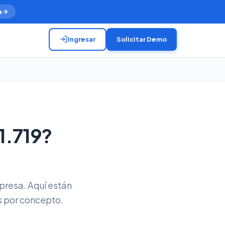
a
Ingresar
Solicitar Demo
1.719?
presa. Aquí están
 por concepto.